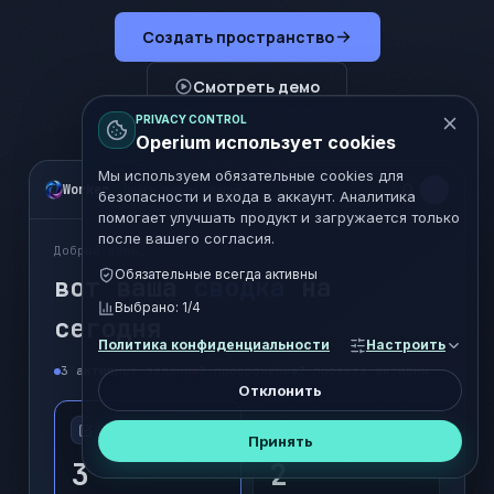
Создать пространство
Смотреть демо
PRIVACY CONTROL
Operium использует cookies
Мы используем обязательные cookies для
Worker
Поиск задач, людей…
безопасности и входа в аккаунт. Аналитика
помогает улучшать продукт и загружается только
после вашего согласия.
Добрый день,
Обязательные всегда активны
вот ваша
сводка
на
Выбрано:
1
/4
сегодня
Политика конфиденциальности
Настроить
3 активные задачи
2 просрочены
2 проекта активны
Отклонить
Принять
3
2